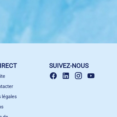
IRECT
SUIVEZ-NOUS
ite
tacter
 légales
ns
s de