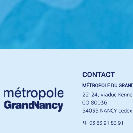
CONTACT
MÉTROPOLE DU GRAN
22-24, viaduc Kenne
CO 80036
54035 NANCY cedex
03 83 91 83 91