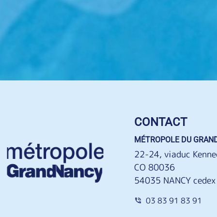
CONTACT
MÉTROPOLE DU GRAN
22-24, viaduc Kenne
CO 80036
54035 NANCY cedex
03 83 91 83 91