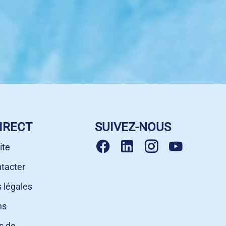
IRECT
SUIVEZ-NOUS
ite
tacter
 légales
ns
s de