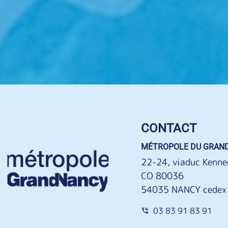
CONTACT
MÉTROPOLE DU GRAN
22-24, viaduc Kenne
CO 80036
54035 NANCY cedex
03 83 91 83 91