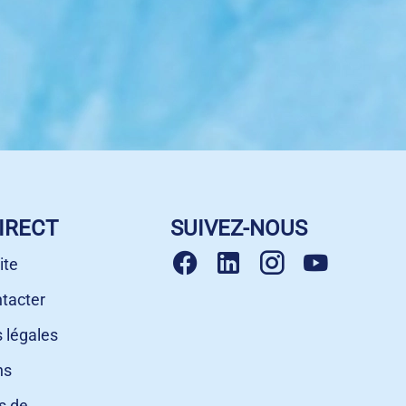
IRECT
SUIVEZ-NOUS
ite
tacter
 légales
ns
s de