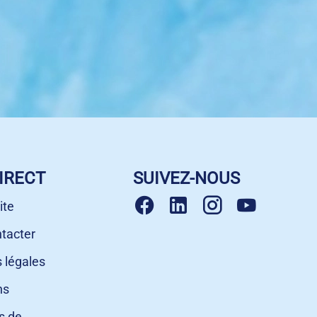
IRECT
SUIVEZ-NOUS
ite
tacter
 légales
ns
s de