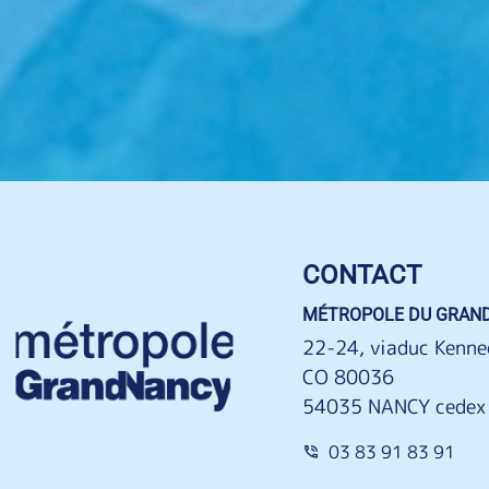
CONTACT
MÉTROPOLE DU GRAN
22-24, viaduc Kenne
CO 80036
54035 NANCY cedex
03 83 91 83 91