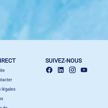
IRECT
SUIVEZ-NOUS
ite
tacter
 légales
ns
s de