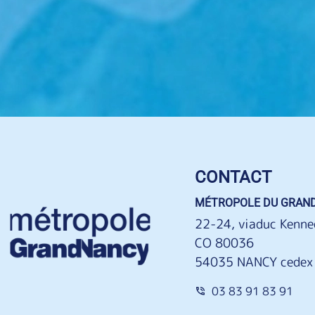
CONTACT
MÉTROPOLE DU GRAN
22-24, viaduc Kenne
CO 80036
54035 NANCY cedex
03 83 91 83 91