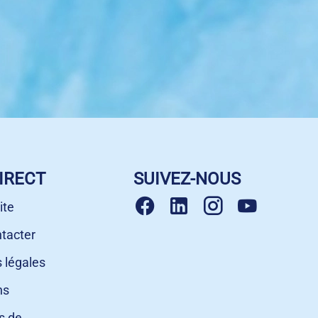
IRECT
SUIVEZ-NOUS
ite
tacter
 légales
ns
s de