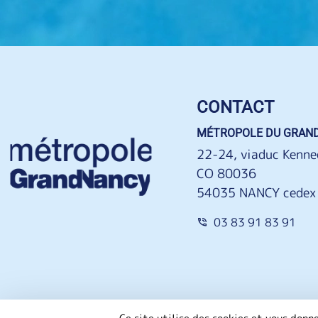
CONTACT
MÉTROPOLE DU GRAN
22-24, viaduc Kenne
CO 80036
54035 NANCY cedex
03 83 91 83 91