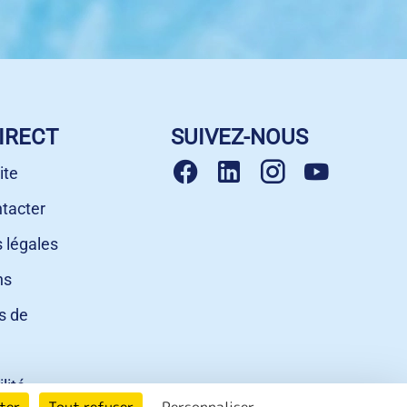
IRECT
SUIVEZ-NOUS
ite
tacter
 légales
ns
s de
lité