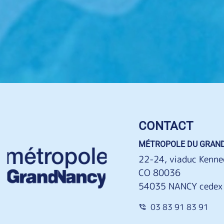
CONTACT
MÉTROPOLE DU GRAN
22-24, viaduc Kenne
CO 80036
54035 NANCY cedex
03 83 91 83 91