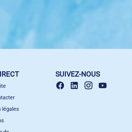
IRECT
SUIVEZ-NOUS
ite
tacter
 légales
ns
s de