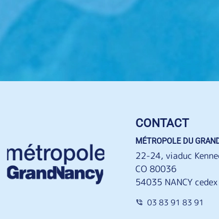
CONTACT
MÉTROPOLE DU GRAN
22-24, viaduc Kenne
CO 80036
54035 NANCY cedex
03 83 91 83 91