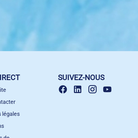
IRECT
SUIVEZ-NOUS
ite
tacter
 légales
ns
s de