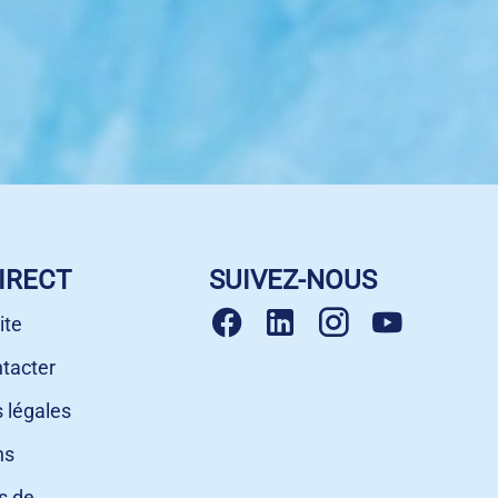
IRECT
SUIVEZ-NOUS
ite
tacter
 légales
ns
s de