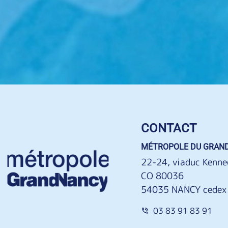
CONTACT
MÉTROPOLE DU GRAN
22-24, viaduc Kenne
CO 80036
54035 NANCY cedex
03 83 91 83 91