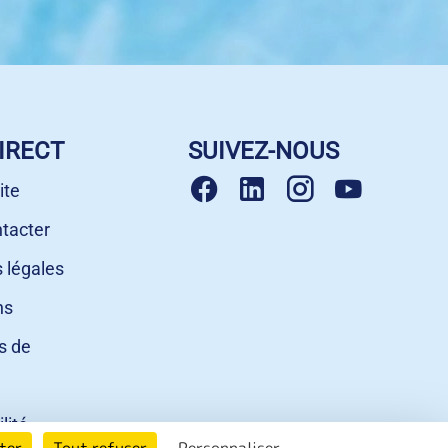
IRECT
SUIVEZ-NOUS
ite
tacter
 légales
ns
s de
lité