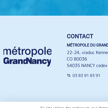
CONTACT
MÉTROPOLE DU GRAN
22-24, viaduc Kenne
CO 80036
54035 NANCY cedex
03 83 91 83 91