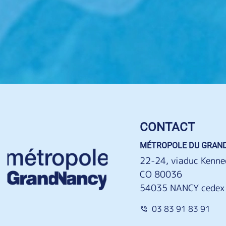
CONTACT
MÉTROPOLE DU GRAN
22-24, viaduc Kenne
CO 80036
54035 NANCY cedex
03 83 91 83 91