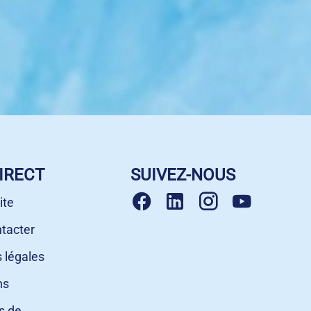
IRECT
SUIVEZ-NOUS
ite
tacter
 légales
ns
s de