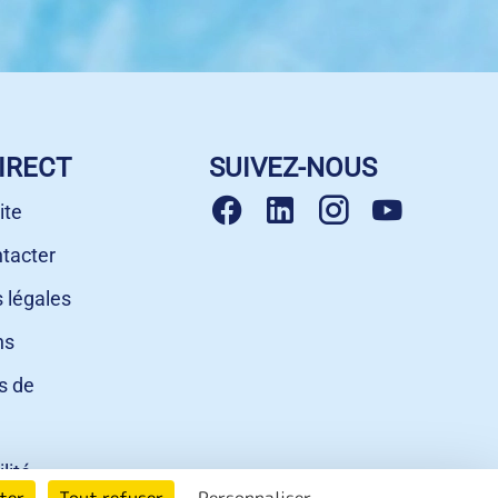
IRECT
SUIVEZ-NOUS
ite
tacter
 légales
ns
s de
lité