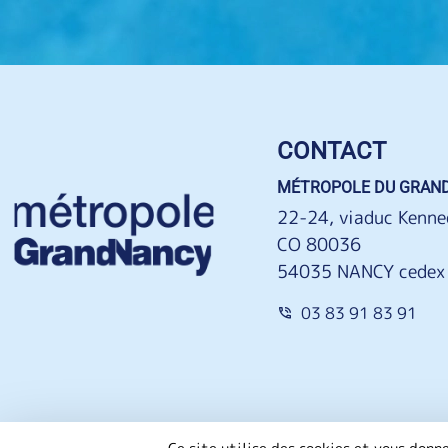
CONTACT
MÉTROPOLE DU GRAN
22-24, viaduc Kenne
CO 80036
54035 NANCY cedex
03 83 91 83 91