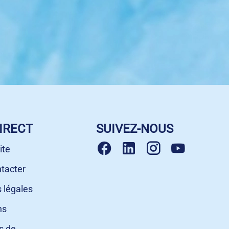
IRECT
SUIVEZ-NOUS
ite
tacter
 légales
ns
s de