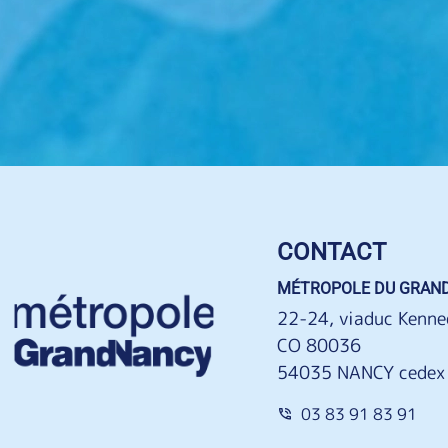
CONTACT
MÉTROPOLE DU GRAN
22-24, viaduc Kenne
CO 80036
54035 NANCY cedex
03 83 91 83 91