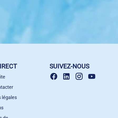
IRECT
SUIVEZ-NOUS
ite
tacter
 légales
ns
s de