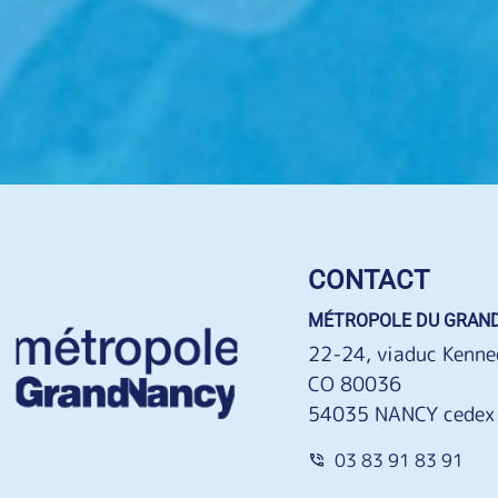
CONTACT
MÉTROPOLE DU GRAN
22-24, viaduc Kenne
CO 80036
54035 NANCY cedex
03 83 91 83 91