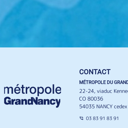
CONTACT
MÉTROPOLE DU GRAN
22-24, viaduc Kenne
CO 80036
54035 NANCY cedex
03 83 91 83 91