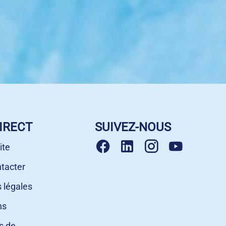
IRECT
SUIVEZ-NOUS
ite
tacter
 légales
ns
s de