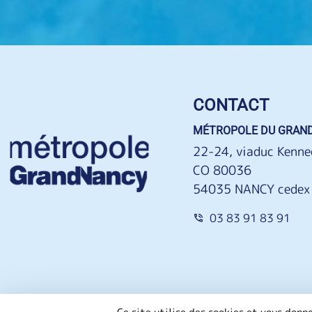
CONTACT
MÉTROPOLE DU GRAN
22-24, viaduc Kenne
CO 80036
54035 NANCY cedex
03 83 91 83 91