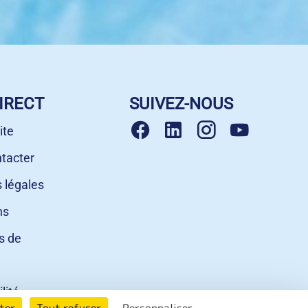
IRECT
SUIVEZ-NOUS
ite
tacter
 légales
ns
s de
lité